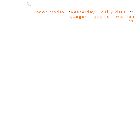
:
now
: :
today
: :
yesterday
: :
daily data
: :
:
gauges
: :
graphs
: :
weathe
:
h