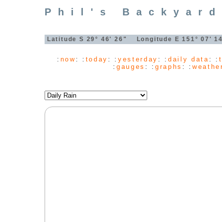
Phil's Backyard
Latitude S 29° 46' 26" Longitude E 151° 07' 
:
now
: :
today
: :
yesterday
: :
daily data
: :
:
gauges
: :
graphs
: :
weathe